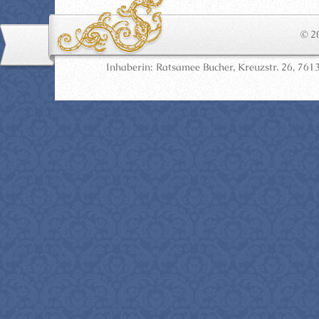
© 2
Inhaberin: Ratsamee Bucher, Kreuzstr. 26, 7