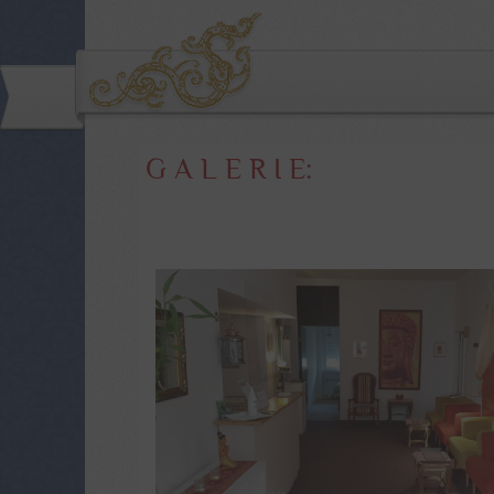
G A L E R I E: