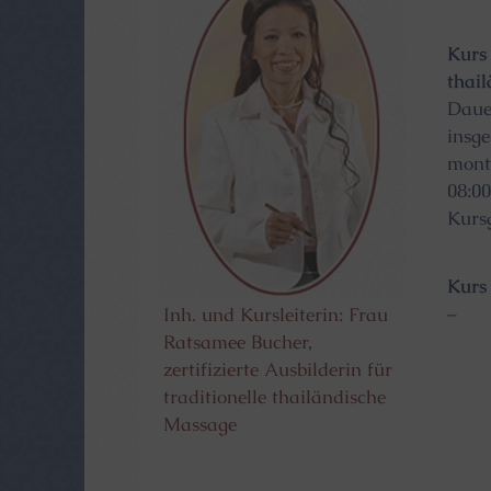
Kurs 
thai
Dauer
insg
monta
08:00
Kursg
Kurs 
–
Inh. und Kursleiterin: Frau
Ratsamee Bucher,
zertifizierte Ausbilderin für
traditionelle thailändische
Massage